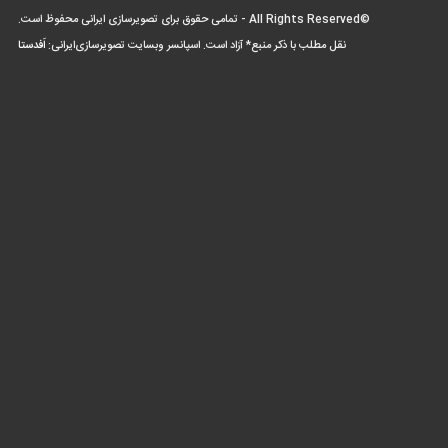
©All Rights Reserved - تمامی حقوق برای تصویرسازی ایرانی محفوظ است.
نقل مطلب با ذکر منبع* آزاد است. اسپانسر وبسایت تصویرسازی‌ایرانی:
اَفدستا