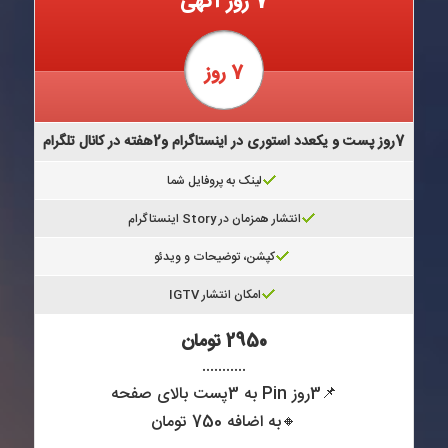
7 روز آگهی
7 روز
7روز پست و یکعدد استوری در اینستاگرام و2هفته در کانال تلگرام
لینک به پروفایل شما
انتشار همزمان در Story اینستاگرام
کپشن، توضیحات و ویدئو
امکان انتشار IGTV
2950 تومان
...........
📌3روز Pin به 3پست بالای صفحه
🔸به اضافه 750 تومان