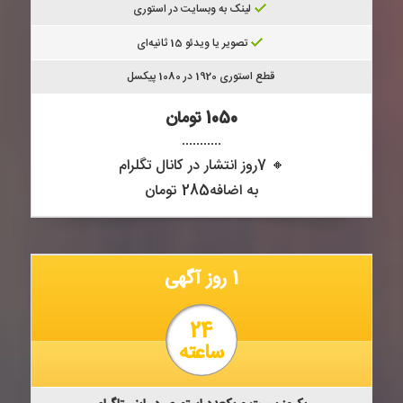
لینک به وبسایت در استوری
تصویر یا ویدئو 15 ثانیه‌ای
قطع استوری 1920 در 1080 پیکسل
1050 تومان
...........
🔸 7روز انتشار در کانال تگلرام
به اضافه285 تومان
1 روز آگهی
24
ساعته