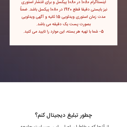
اینستاگرام 1080 در 1080 پیکسل و برای انتشار استوری
نیز بایستی دقیقا قطع 1920 در 1080 پیکسل باشد. ضمناً
مدت زمان استوری ویدئویی 15 ثانیه و آگهی ویدئویی
بصورت پست یک دقیقه می باشد.
5- شما با تهیه هر بسته، این موارد را تایید می کنید.
چطور تبلیغ دیجیتال کنم؟