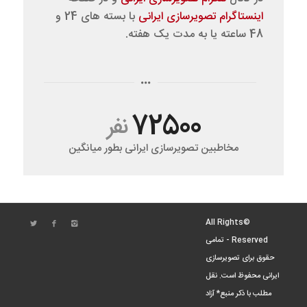
اینستاگرام تصویرسازی ایرانی
با بسته های 24 و
48 ساعته یا به مدت یک هفته.
72500
نفر
مخاطبین تصویرسازی ایرانی بطور میانگین
©All Rights
Reserved - تمامی
حقوق برای تصویرسازی
ایرانی محفوظ است. نقل
مطلب با ذکر منبع* آزاد