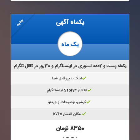
جدید
یکماه آگهی
یک ماه
یکماه پست و 2عدد استوری در اینستاگرام و 30روز در کانال تلگرام
لینک به پروفایل شما
انتشار 2 Story اینستاگرام
کپشن، توضیحات و ویدئو
امکان انتشار IGTV
8350 تومان
...........