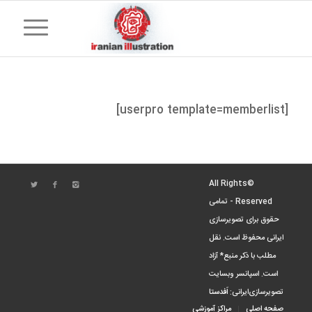
[userpro template=memberlist]
©All Rights
Reserved - تمامی
حقوق برای تصویرسازی
ایرانی محفوظ است. نقل
مطلب با ذکر منبع* آزاد
است. اسپانسر وبسایت
تصویرسازی‌ایرانی:
اَفدستا
صفحه اصلی
مراکز آموزشی