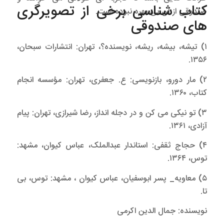
کتاب شناسی برخی از تصویرگری
صندوقی از آن بی بهره نبوده است.
های صندوقی
۱) تیشه، بیشه، ریشه، نویسنده؟، تهران: انتشارات سبحان،
۱۳۵۶.
۲) مار دورو، بازنویسی: ع. جعفری، تهران: مؤسسه انجام
کتاب، ۱۳۶۰.
۳) تو نیکی می کن و در دجله انداز، رضا شیرازی، تهران: پیام
آزادی، ۱۳۶۱.
۴) حجاج ثقفی: استاندار عبدالملک، عباس کیوان، مشهد:
توس، ۱۳۶۴.
۵) معاویه_ پسر ابوسفیان، عباس کیوان ، مشهد: توس، بی
تا.
نویسنده: جمال الدین اکرمی