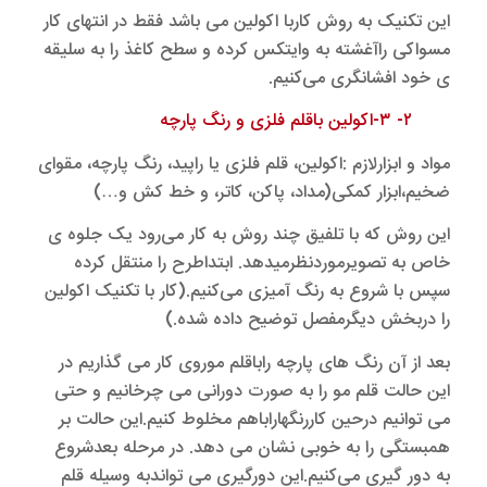
این تکنیک به روش کاربا اکولین می باشد فقط در انتهای کار
مسواکی راآغشته به وایتکس کرده و سطح کاغذ را به سلیقه
ی خود افشانگری می‌کنیم.
۲- ۳-اکولین باقلم فلزی و رنگ پارچه
مواد و ابزارلازم :اکولین، قلم فلزی یا راپید، رنگ پارچه، مقوای
ضخیم،ابزار کمکی(مداد، پاکن، کاتر، و خط کش و…)
این روش که با تلفیق چند روش به کار می‌رود یک جلوه ی
خاص به تصویرموردنظرمیدهد. ابتداطرح را منتقل کرده
سپس با شروع به رنگ آمیزی می‌کنیم.(کار با تکنیک اکولین
را دربخش دیگرمفصل توضیح داده شده.)
بعد از آن رنگ های پارچه راباقلم موروی کار می گذاریم در
این حالت قلم مو را به صورت دورانی می چرخانیم و حتی
می توانیم درحین کاررنگهاراباهم مخلوط کنیم.این حالت بر
همبستگی را به خوبی نشان می دهد. در مرحله بعدشروع
به دور گیری می‌کنیم.این دورگیری می تواندبه وسیله قلم