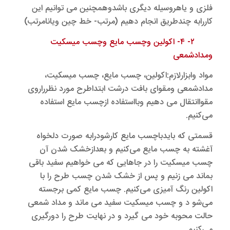
فلزی و یاهروسیله دیگری باشدوهمچنین می توانیم این
کاررابه چندطریق انجام دهیم (مرتب- خط چین ویانامرتب)
۲- ۴- اکولین وچسب مایع وچسب میسکیت
ومدادشمعی
مواد وابزارلازم:اکولین، چسب مایع، چسب میسکیت،
مدادشمعی ومقوای بافت درشت ابتداطرح مورد نظرراروی
مقواانتقال می دهیم وبااستفاده ازچسب مایع استفاده
می‌کنیم.
قسمتی که بایدباچسب مایع کارشودرابه صورت دلخواه
آغشته به چسب مایع می‌کنیم و بعدازخشک شدن آن
چسب میسکیت را در جاهایی که می خواهیم سفید باقی
بماند می زنیم و پس از خشک شدن چسب طرح را با
اکولین رنگ آمیزی می‌کنیم. چسب مایع کمی برجسته
می‌شو د و چسب میسکیت سفید می ماند و مداد شمعی
حالت محوبه خود می گیرد و در نهایت طرح را دورگیری
می‌کنیم.