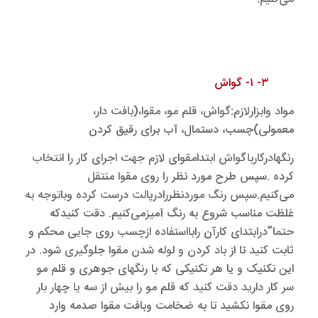
۳- ۱- گواش
مواد وابزارلازم:گواش، قلم مو، مقوا،(بافت دار،
معمولی)چسب، دستمال، آب برای رقیق کردن
رنگهادرکارباگواش ابتدامقوای لازم جهت اجرای کار را انتخاب
کرده .سپس طرح مورد نظر را روی مقوا منتقل
می‌کنیم.سپس رنگ موردنظررادرپالت درست کرده وباتوجه به
غلظت مناسب شروع به رنگ آمیزمی‌کنیم. دقت کنیدکه
حتما”درابتدای کارآن رابااستفاده ازچسب روی جایی محکم و
ثابت کنید تا از باد کردن و لوله شدن مقوا جلوگیری شود. در
این تکنیک و یا هر تکنیکی که با رنگهای جوهری و قلم مو
سر کار دارید دقت کنید که قلم مو را بیش از سه یا چهار بار
روی مقوا نکشید تا به ضخامت وبافت مقوا صدمه وارد