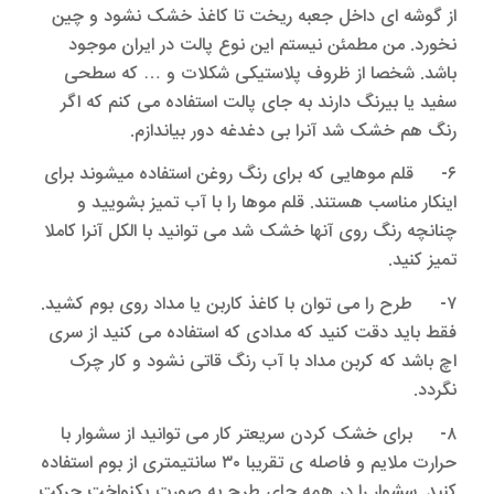
از گوشه ای داخل جعبه ریخت تا کاغذ خشک نشود و چین
نخورد. من مطمئن نیستم این نوع پالت در ایران موجود
باشد. شخصا از ظروف پلاستیکی شکلات و … که سطحی
سفید یا بیرنگ دارند به جای پالت استفاده می کنم که اگر
رنگ هم خشک شد آنرا بی دغدغه دور بیاندازم.
۶- قلم موهایی که برای رنگ روغن استفاده میشوند برای
اینکار مناسب هستند. قلم موها را با آب تمیز بشویید و
چنانچه رنگ روی آنها خشک شد می توانید با الکل آنرا کاملا
تمیز کنید.
۷- طرح را می توان با کاغذ کاربن یا مداد روی بوم کشید.
فقط باید دقت کنید که مدادی که استفاده می کنید از سری
اچ باشد که کربن مداد با آب رنگ قاتی نشود و کار چرک
نگردد.
۸- برای خشک کردن سریعتر کار می توانید از سشوار با
حرارت ملایم و فاصله ی تقریبا ۳۰ سانتیمتری از بوم استفاده
کنید. سشوار را در همه جای طرح به صورت یکنواخت حرکت