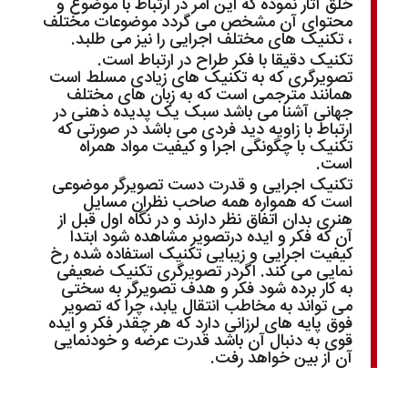
خلق آثار نموده که این امر در ارتباط با موضوع و
محتوای آن مشخص می گردد موضوعات مختلف
، تکنیک های مختلف اجرایی را نیز می طلبد.
تکنیک دقیقا با فکر طراح در ارتباط است.
تصویرگری که به تکنیک های زیادی مسلط است
همانند مترجمی است که به زبان های مختلف
جهانی آشنا می باشد سبک یک پدیده ذهنی در
ارتباط با زاویه دید فردی می باشد در صورتی که
تکنیک با چگونگی اجرا و کیفیت مواد همراه
است.
تکنیک اجرایی و قدرت دست تصویرگر موضوعی
است که همواره همه صاحب نظران مسایل
هنری بدان اتفاق نظر دارند و در نگاه اول قبل از
آن که فکر و ایده درتصویر مشاهده شود ابتدا
کیفیت اجرایی و زیبایی تکنیک استفاده شده رخ
نمایی می کند. اگردر تصویرگری تکنیک ضعیفی
به کار برده شود فکر و هدف تصویرگر به سختی
می تواند به مخاطب انتقال یابد، چرا که تصویر
فوق پایه های لرزانی دارد که هر چقدر فکر و ایده
قوی به دنبال آن باشد قدرت عرضه و خودنمایی
آن از بین خواهد رفت.