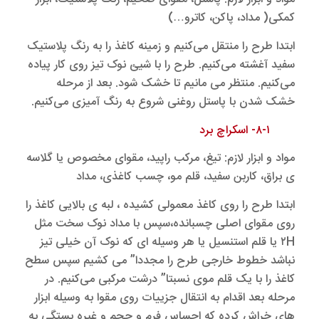
کمکی( مداد، پاکن، کاترو…)
ابتدا طرح را منتقل می‌کنیم و زمینه کاغذ را به رنگ پلاستیک
سفید آغشته می‌کنیم. طرح را با شیئ نوک تیز روی کار پیاده
می‌کنیم. منتظر می مانیم تا خشک شود. بعد از مرحله
خشک شدن با پاستل روغنی شروع به رنگ آمیزی می‌کنیم.
۸-۱- اسکراچ برد
مواد و ابزار لازم: تیغ، مرکب راپید، مقوای مخصوص یا گلاسه
ی براق، کاربن سفید، قلم مو، چسب کاغذی، مداد
ابتدا طرح را روی کاغذ معمولی کشیده ، لبه ی بالایی کاغذ را
روی مقوای اصلی چسبانده،سپس با مداد نوک سخت مثل
۲H یا قلم استنسیل یا هر وسیله ای که نوک آن خیلی تیز
نباشد خطوط خارجی طرح را مجددا” می کشیم سپس سطح
کاغذ را با یک قلم موی نسبتا” درشت مرکبی می‌کنیم. در
مرحله بعد اقدام به انتقال جزییات روی مقوا به وسیله ابزار
های خراش کرده که احساس فرم و حجم و غیره بستگی به